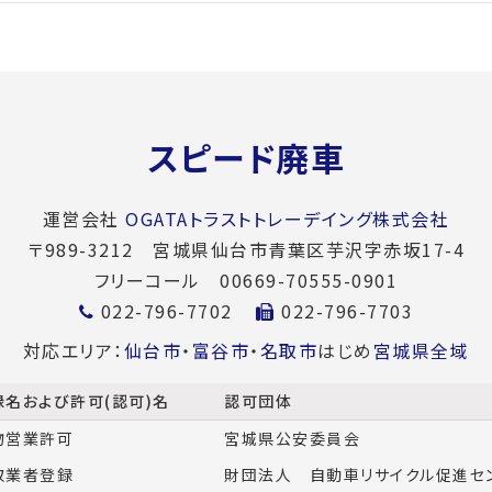
スピード廃車
運営会社
OGATAトラストトレーデイング株式会社
〒989-3212
宮城県仙台市青葉区芋沢字赤坂17-4
フリーコール 00669-70555-0901
022-796-7702
022-796-7703
対応エリア：
仙台市
・
富谷市
・
名取市
はじめ
宮城県全域
録名および許可(認可)名
認可団体
物営業許可
宮城県公安委員会
取業者登録
財団法人 自動車リサイクル促進セ