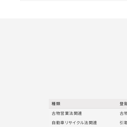
種類
登
古物営業法関連
古
自動車リサイクル法関連
引