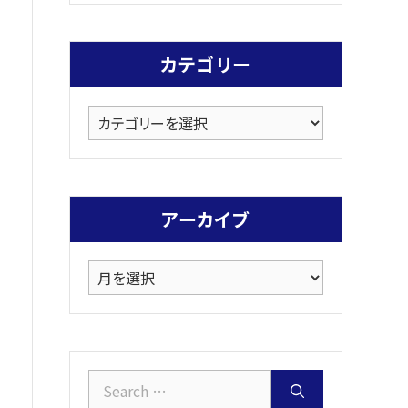
カテゴリー
カ
テ
ゴ
リ
アーカイブ
ー
ア
ー
カ
イ
ブ
Search
for: