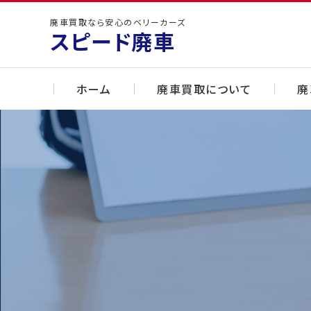
Skip
廃車買取なら安心のベリーカーズ
to
スピード廃車
content
ホーム
廃車買取について
廃