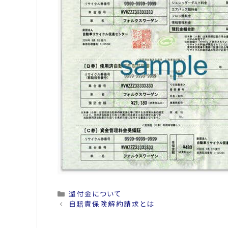
Categories
還付金について
自賠責保険解約請求とは